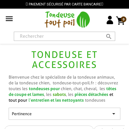
PAIEMENT SÉCURISÉ PAR CARTE BANCAIRE
⭐ LIVR

0
search
TONDEUSE ET
ACCESSOIRES
Bienvenue chez le spécialiste de la tondeuse animaux,
de la tondeuse chien, tondeuse-tout-poil.fr : découvrez
tondeuses pour
têtes
toutes les
chien, chat, cheval,
les
de coupe et lames
sabots
pièces détachées
, les
, les
et
entretien et les nettoyants
tout pour
l’
tondeuses

Pertinence