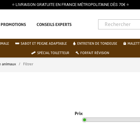
⭐ LIVRAISON GRATUITE EN FRANCE MÉTROPOLITAINE DÈS 70€ ⭐
PROMOTIONS
CONSEILS EXPERTS
IMALE
SABOT ET PEIGNE ADAPTABLE
ENTRETIEN DE TONDEUSE
MALETT
SPÉCIAL TOILETTEUR
FORFAIT RÉVISION
e animaux
Filtrer
Prix