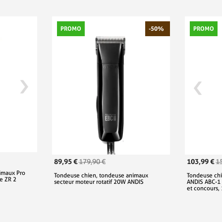
PROMO
-50%
PROMO
89,95 €
103,99 €
179,90 €
1
imaux Pro
Tondeuse chien, tondeuse animaux
Tondeuse chi
e ZR 2
secteur moteur rotatif 20W ANDIS
ANDIS ABC-1 ,
et concours,