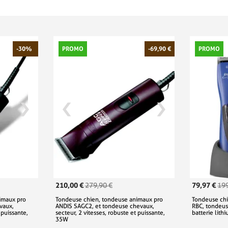
-30%
PROMO
-69,90 €
PROMO
210,00 €
79,97 €
279,90 €
199
imaux pro
Tondeuse chien, tondeuse animaux pro
Tondeuse ch
vaux,
ANDIS SAGC2, et tondeuse chevaux,
RBC, tondeus
 puissante,
secteur, 2 vitesses, robuste et puissante,
batterie lith
35W