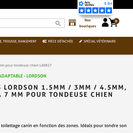
PAIEMENT SÉCURISÉ PAR CARTE BANCAIRE
Nos
0
search
boutiques
E, TROUSSE, RANGEMENT
PIÈCE DÉTACHÉE
SPÉCIAL VÉTÉRINAIRE
 mm pour tondeuse chien LA0817
 ADAPTABLE - LORDSON
S LORDSON 1.5MM / 3MM / 4.5MM,
À 7 MM POUR TONDEUSE CHIEN
e toilettage canin en fonction des zones. Idéals pour tondre son