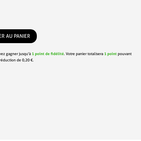
ER AU PANIER
vez gagner jusqu'à
1
point de fidélité
. Votre panier totalisera
1
point
pouvant
 réduction de
0,20 €
.