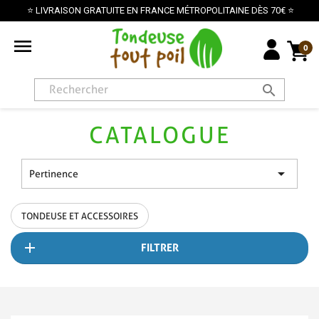
⭐ LIVRAISON GRATUITE EN FRANCE MÉTROPOLITAINE DÈS 70€ ⭐

0
search
CATALOGUE

Pertinence
TONDEUSE ET ACCESSOIRES
FILTRER