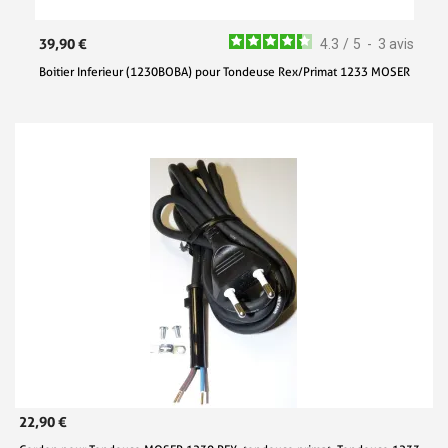
39,90 €
4.3
/
5
-
3
avis
Boitier Inferieur (1230BOBA) pour Tondeuse Rex/Primat 1233 MOSER
22,90 €