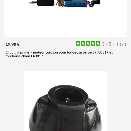
19,90 €
5
/
5
-
1
avis
Circuit imprimé + moteur Lordson pour tondeuse barbe LRFC0817 et
tondeuse chien LA0817