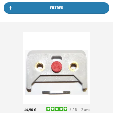
FILTRER
14,90 €
5
/
5
-
2
avis