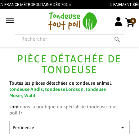
PAIEMENT SÉCURISÉ PAR CARTE BANCAIRE

0
search
PIÈCE DÉTACHÉE DE
TONDEUSE
Toutes les pièces détachées de tondeuse animal,
tondeuse Andis
,
tondeuse Lordson
,
tondeuse
Moser
,
Wahl
sont
dans la boutique du spécialiste tondeuse-tout-
poil.fr

Pertinence