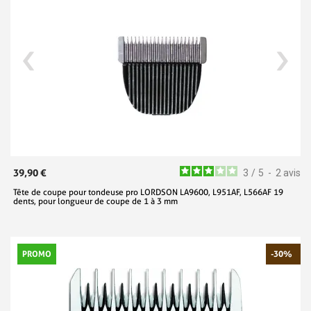
39,90 €
3
/
5
-
2
avis
Tête de coupe pour tondeuse pro LORDSON LA9600, L951AF, L566AF 19
dents, pour longueur de coupe de 1 à 3 mm
PROMO
-30%