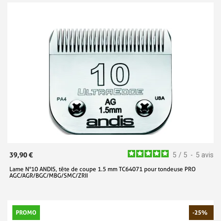
39,90 €
5
/
5
-
5
avis
Lame N°10 ANDIS, tête de coupe 1.5 mm TC64071 pour tondeuse PRO
AGC/AGR/BGC/MBG/SMC/ZRII
PROMO
-25%