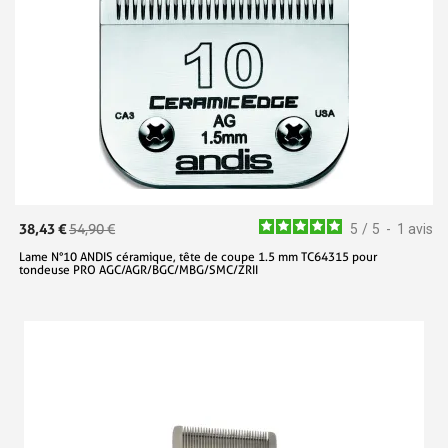
38,43 €
54,90 €
5
/
5
-
1
avis
Lame N°10 ANDIS céramique, tête de coupe 1.5 mm TC64315 pour
tondeuse PRO AGC/AGR/BGC/MBG/SMC/ZRII