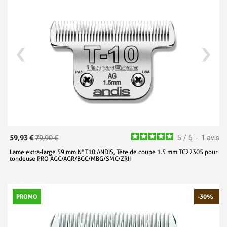
59,93 €
79,90 €
5
/
5
-
1
avis
Lame extra-large 59 mm N° T10 ANDIS, Tête de coupe 1.5 mm TC22305 pour
tondeuse PRO AGC/AGR/BGC/MBG/SMC/ZRII
PROMO
-30%