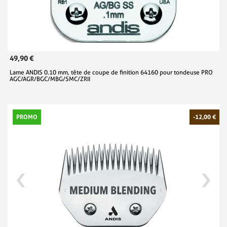
49,90 €
Lame ANDIS 0.10 mm, tête de coupe de finition 64160 pour tondeuse PRO
AGC/AGR/BGC/MBG/SMC/ZRII
PROMO
-12,00 €