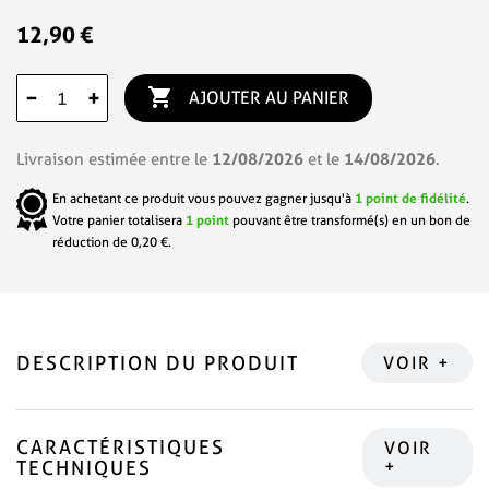
12,90 €

−
+
AJOUTER AU PANIER
12/08/2026
14/08/2026
Livraison estimée entre le
et le
.
En achetant ce produit vous pouvez gagner jusqu'à
1
point de fidélité
.
Votre panier totalisera
1
point
pouvant être transformé(s) en un bon de
réduction de
0,20 €
.
DESCRIPTION DU PRODUIT
CARACTÉRISTIQUES
TECHNIQUES