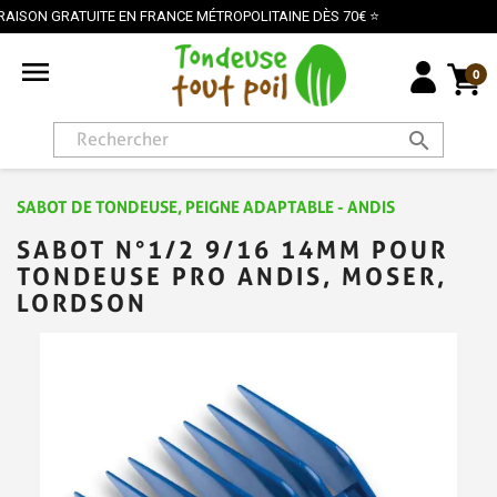
ITAINE DÈS 70€ ⭐
PAIEMENT SÉCURISÉ PAR CARTE B

0
search
SABOT DE TONDEUSE, PEIGNE ADAPTABLE - ANDIS
SABOT N°1/2 9/16 14MM POUR
TONDEUSE PRO ANDIS, MOSER,
LORDSON