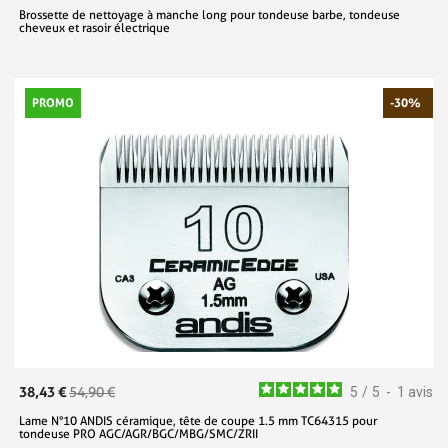
Brossette de nettoyage à manche long pour tondeuse barbe, tondeuse
cheveux et rasoir électrique
PROMO
-30%
38,43 €
54,90 €
5
/
5
-
1
avis
Lame N°10 ANDIS céramique, tête de coupe 1.5 mm TC64315 pour
tondeuse PRO AGC/AGR/BGC/MBG/SMC/ZRII