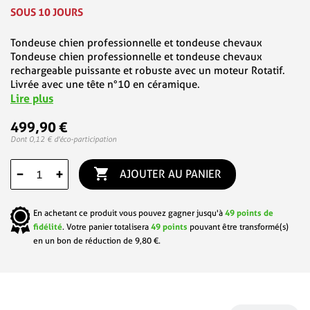
SOUS 10 JOURS
Tondeuse chien professionnelle et tondeuse chevaux
Tondeuse chien professionnelle et tondeuse chevaux
rechargeable puissante et robuste avec un moteur Rotatif.
Livrée avec une tête n°10 en céramique.
Lire plus
499,90 €
Dont 0,12 € d'éco-participation

−
+
AJOUTER AU PANIER
En achetant ce produit vous pouvez gagner jusqu'à
49
points de
fidélité
. Votre panier totalisera
49
points
pouvant être transformé(s)
en un bon de réduction de
9,80 €
.