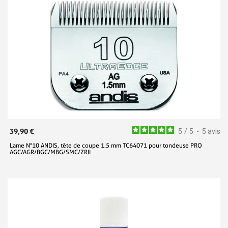
39,90 €
5
/
5
-
5
avis
Lame N°10 ANDIS, tête de coupe 1.5 mm TC64071 pour tondeuse PRO
AGC/AGR/BGC/MBG/SMC/ZRII