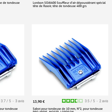
me de tondeuse
Lordson SOAI400 Souffleur d'air dépoussiérant spécial
tête de Rasoir, tête de tondeuse 400 grs
3.7
/
5
-
3
avis
3.5
/
5
-
2
avis
13,90 €
pour tondeuse
Sabot pour tondeuse de 10 mm, N°2, pour tondeuse
PRO ANDIS, MOSER, LORDSON