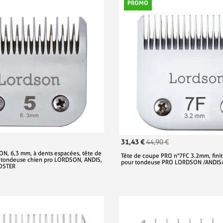
PROMO
31,43 €
44,90 €
N, 6,3 mm, à dents espacées, tête de
Tête de coupe PRO n°7FC 3.2mm, fin
 tondeuse chien pro LORDSON, ANDIS,
pour tondeuse PRO LORDSON /ANDI
OSTER