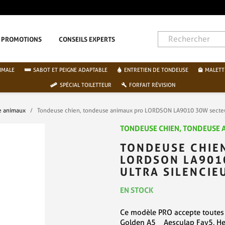
PAIEMENT SÉCURISÉ PAR CARTE BANCAIRE
PROMOTIONS
CONSEILS EXPERTS
IMALE
SABOT ET PEIGNE ADAPTABLE
ENTRETIEN DE TONDEUSE
MALETT
SPÉCIAL TOILETTEUR
FORFAIT RÉVISION
e animaux
Tondeuse chien, tondeuse animaux pro LORDSON LA9010 30W secteur, 
TONDEUSE CHIEN, TONDEUSE 
TONDEUSE CHIE
LORDSON LA9010
ULTRA SILENCIE
EN STOCK
Ce modèle PRO accepte toutes 
Golden A5 Aesculap Fav5, Hei