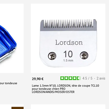
4.5
/
5
-
2
avis
29,90 €
pour tondeuse
Lame 1.5mm N°10, LORDSON, tête de coupe TCL10
pour tondeuse chien PRO
LORDSON/ANDIS/MOSER/OSTER