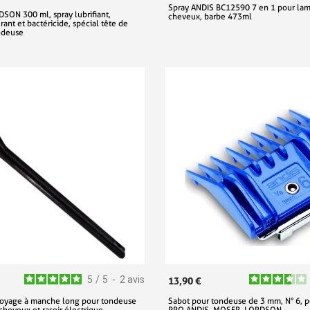
Spray ANDIS BC12590 7 en 1 pour la
DSON 300 ml, spray lubrifiant,
cheveux, barbe 473ml
rant et bactéricide, spécial tête de
ondeuse
5
/
5
-
2
avis
13,90 €
toyage à manche long pour tondeuse
Sabot pour tondeuse de 3 mm, N° 6, 
cheveux et rasoir électrique
PRO ANDIS, MOSER, LORDSON