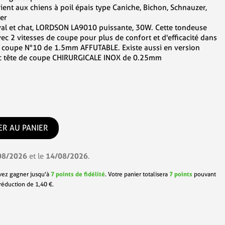
ent aux chiens à poil épais type Caniche, Bichon, Schnauzer,
ier
val et chat, LORDSON LA9010 puissante, 30W. Cette tondeuse
vec 2 vitesses de coupe pour plus de confort et d'efficacité dans
de coupe N°10 de 1.5mm AFFUTABLE. Existe aussi en version
c tête de coupe CHIRURGICALE INOX de 0.25mm
ER AU PANIER
08/2026
14/08/2026
et le
.
vez gagner jusqu'à
7
points de fidélité
. Votre panier totalisera
7
points
pouvant
 réduction de
1,40 €
.