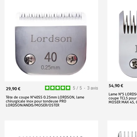
54,90 €
5
/
5
-
3
avis
29,90 €
Lame N°5 LORDSO
Tête de coupe N°40SS 0.25mm LORDSON, lame
coupe TCL5 pour
chirurgicale inox pour tondeuse PRO
MOSER MAX 45, 
LORDSON/ANDIS/MOSER/OSTER