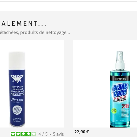
ALEMENT...
étachées, produits de nettoyage...
22,90 €
4
/
5
-
5
avis