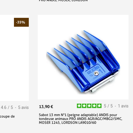
-35%
5
/
5
-
1
avis
13,90 €
4.6
/
5
-
5
avis
Sabot 13 mm N°1 (peigne adaptable) ANDIS pour
 coupe de
tondeuse animaux PRO ANDIS AGR/AGC/MBG2/SMC,
MOSER 1245, LORDSON LA9010/60