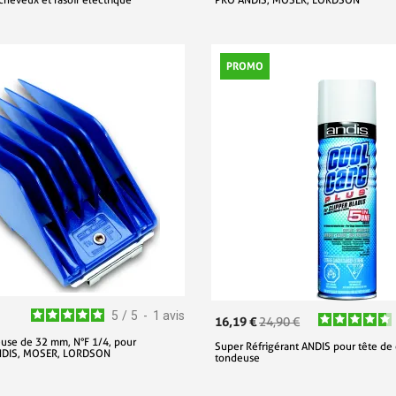
PROMO
5
/
5
-
1
avis
16,19 €
24,90 €
use de 32 mm, N°F 1/4, pour
Super Réfrigérant ANDIS pour tête de
NDIS, MOSER, LORDSON
tondeuse