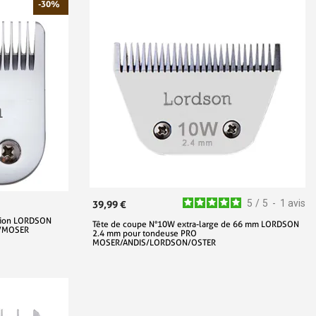
-30%
5
/
5
-
1
avis
39,99 €
ition LORDSON
Tête de coupe N°10W extra-large de 66 mm LORDSON
S/MOSER
2.4 mm pour tondeuse PRO
MOSER/ANDIS/LORDSON/OSTER