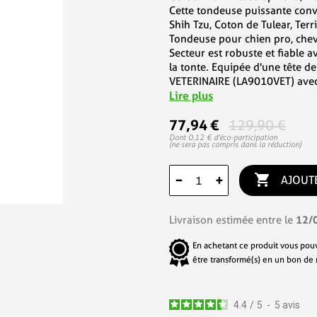
Cette tondeuse puissante convi
Shih Tzu, Coton de Tulear, Terr
Tondeuse pour chien pro, che
Secteur est robuste et fiable a
la tonte. Equipée d'une tête 
VETERINAIRE (LA9010VET) ave
Lire plus
77,94 €
129,90 €
Dont 0,12 € d'éco-participation
(ne sera pas compris dans la réduction)

−
+
AJOUT
12/
Livraison estimée entre le
En achetant ce produit vous pou
être transformé(s) en un bon de
4.4
/
5
-
5
avis