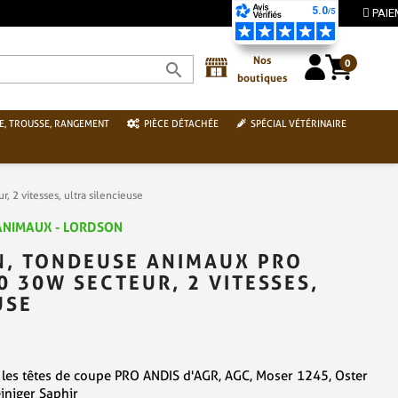
Nos
0
search
boutiques
E, TROUSSE, RANGEMENT
PIÈCE DÉTACHÉE
SPÉCIAL VÉTÉRINAIRE
2 vitesses, ultra silencieuse
ANIMAUX - LORDSON
N, TONDEUSE ANIMAUX PRO
 30W SECTEUR, 2 VITESSES,
USE
les têtes de coupe PRO ANDIS d'AGR, AGC, Moser 1245, Oster
niger Saphir