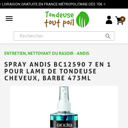
ÉTROPOLITAINE DÈS 70€ ⭐
PAIEMENT SÉCURISÉ PAR 

0
search
ENTRETIEN, NETTOYANT DU RASOIR - ANDIS
SPRAY ANDIS BC12590 7 EN 1
POUR LAME DE TONDEUSE
CHEVEUX, BARBE 473ML