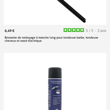
6,49 €
5
/
5
-
2
avis
Brossette de nettoyage à manche long pour tondeuse barbe, tondeuse
cheveux et rasoir électrique