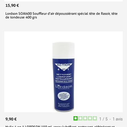
15,90 €
Lordson SOAI400 Souffleur d'air dépoussiérant spécial tête de Rasoir, tête
de tondeuse 400 grs
9,90 €
1
/
5
-
1
avis
Huile 4 en 1 LORDSON 150 ml, spray lubrifiant, nettoyant, réfrigérant et