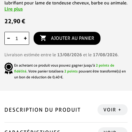
lubrifiant pour lame de tondeuse cheveux, barbe ou animale.
Lire plus
22,90 €

−
+
AJOUTER AU PANIER
13/08/2026
17/08/2026
Livraison estimée entre le
et le
.
En achetant ce produit vous pouvez gagner jusqu'à
2
points de
fidélité
. Votre panier totalisera
2
points
pouvant être transformé(s) en
un bon de réduction de
0,40 €
.
DESCRIPTION DU PRODUIT