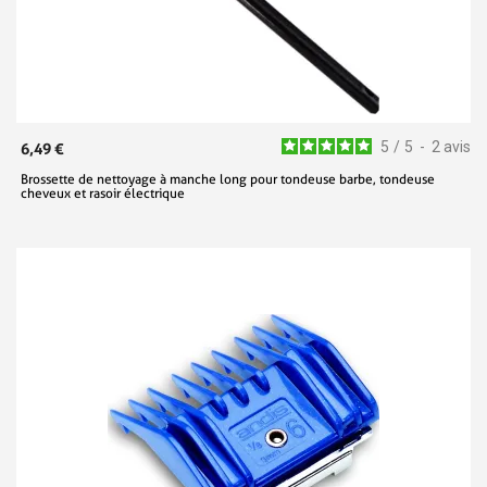
5
/
5
-
2
avis
6,49 €
Brossette de nettoyage à manche long pour tondeuse barbe, tondeuse
cheveux et rasoir électrique