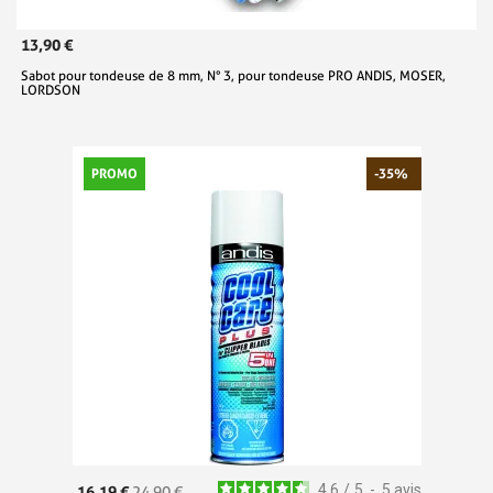
13,90 €
Sabot pour tondeuse de 8 mm, N° 3, pour tondeuse PRO ANDIS, MOSER,
LORDSON
PROMO
-35%
4.6
/
5
-
5
avis
16,19 €
24,90 €