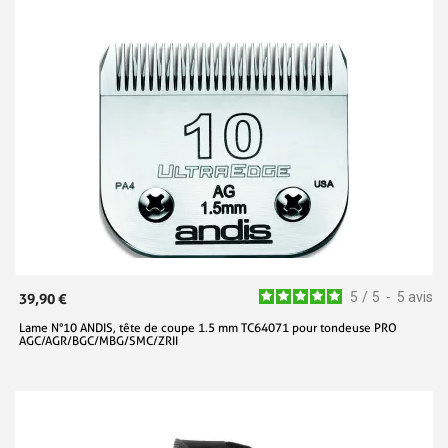
5
/
5
-
5
avis
39,90 €
Lame N°10 ANDIS, tête de coupe 1.5 mm TC64071 pour tondeuse PRO
AGC/AGR/BGC/MBG/SMC/ZRII