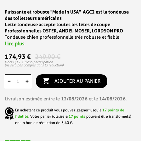
Puissante et robuste "Made in USA" AGC2 est la tondeuse
des toiletteurs américains
Cette tondeuse accepte toutes les têtes de coupe
Professionnelles OSTER, ANDIS, MOSER, LORDSON PRO
Tondeuse chien professionnelle très robuste et fiable
Lire plus
174,93 €
249,90 €
Dont 0,12 € d'éco-participation
(ne sera pas compris dans la réduction)

−
+
AJOUTER AU PANIER
12/08/2026
14/08/2026
Livraison estimée entre le
et le
.
En achetant ce produit vous pouvez gagner jusqu'à
17
points de
fidélité
. Votre panier totalisera
17
points
pouvant être transformé(s)
en un bon de réduction de
3,40 €
.