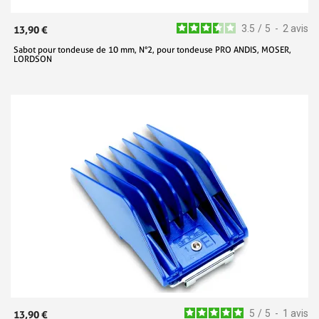
3.5
/
5
-
2
avis
13,90 €
Sabot pour tondeuse de 10 mm, N°2, pour tondeuse PRO ANDIS, MOSER,
LORDSON
5
/
5
-
1
avis
13,90 €