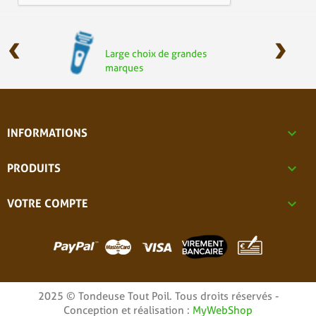
‹
›
Large choix de grandes
marques

INFORMATIONS

PRODUITS

VOTRE COMPTE
2025 © Tondeuse Tout Poil. Tous droits réservés -
Conception et réalisation :
MyWebShop