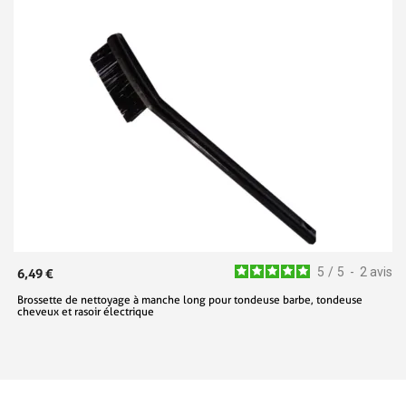
5
/
5
-
2
avis
6,49 €
Brossette de nettoyage à manche long pour tondeuse barbe, tondeuse
cheveux et rasoir électrique