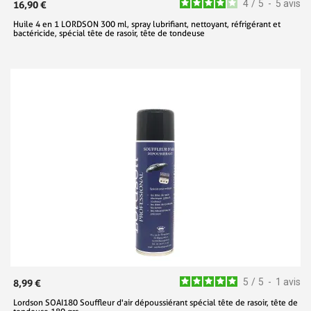
4
/
5
-
5
avis
16,90 €
Huile 4 en 1 LORDSON 300 ml, spray lubrifiant, nettoyant, réfrigérant et
bactéricide, spécial tête de rasoir, tête de tondeuse
5
/
5
-
1
avis
8,99 €
Lordson SOAI180 Souffleur d'air dépoussiérant spécial tête de rasoir, tête de