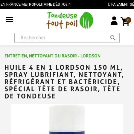
INE DÈS 70€ ⭐
PAIEMENT SÉCURISÉ PAR CARTE BANC

0
search
ENTRETIEN, NETTOYANT DU RASOIR - LORDSON
HUILE 4 EN 1 LORDSON 150 ML,
SPRAY LUBRIFIANT, NETTOYANT,
RÉFRIGÉRANT ET BACTÉRICIDE,
SPÉCIAL TÊTE DE RASOIR, TÊTE
DE TONDEUSE