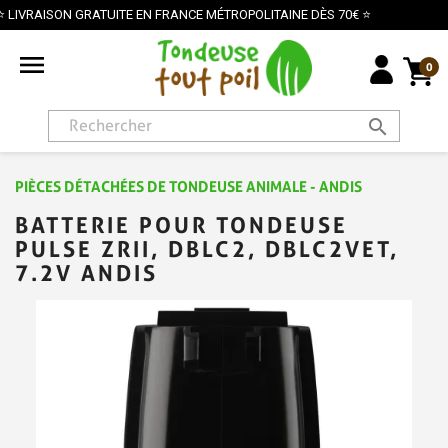
MÉTROPOLITAINE DÈS 70€ ⭐
PAIEMENT SÉCURISÉ PAR

0
search
PIÈCES DÉTACHÉES DE TONDEUSE ANIMALE - ANDIS
BATTERIE POUR TONDEUSE
PULSE ZRII, DBLC2, DBLC2VET,
7.2V ANDIS