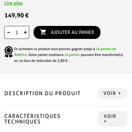
Lire plus
149,90 €

−
+
AJOUTER AU PANIER
En achetant ce produit vous pouvez gagner jusqu'à
14
points de
fidélité
. Votre panier totalisera
14
points
pouvant être transformé(s)
en un bon de réduction de
2,80 €
.
DESCRIPTION DU PRODUIT
CARACTÉRISTIQUES
TECHNIQUES