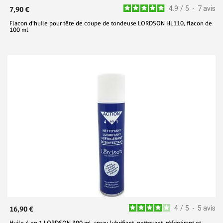
4.9
/
5
-
7
avis
7,90 €
Flacon d'huile pour tête de coupe de tondeuse LORDSON HL110, flacon de
100 ml
4
/
5
-
5
avis
16,90 €
Huile 4 en 1 LORDSON 300 ml, spray lubrifiant, nettoyant, réfrigérant et