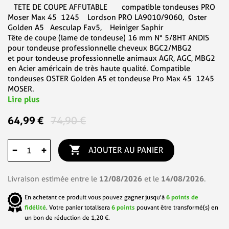
TETE DE COUPE AFFUTABLE compatible tondeuses PRO
Moser Max 45 1245 Lordson PRO LA9010/9060, Oster
Golden A5 Aesculap Fav5, Heiniger Saphir
Tête de coupe (lame de tondeuse) 16 mm N° 5/8HT ANDIS
pour tondeuse professionnelle cheveux BGC2/MBG2
et pour tondeuse professionnelle animaux AGR, AGC, MBG2
en Acier américain de très haute qualité. Compatible
tondeuses OSTER Golden A5 et tondeuse Pro Max 45 1245
MOSER.
Lire plus
64,99 €
74,90 €

−
+
AJOUTER AU PANIER
12/08/2026
14/08/2026
Livraison estimée entre le
et le
.
En achetant ce produit vous pouvez gagner jusqu'à
6
points de
fidélité
. Votre panier totalisera
6
points
pouvant être transformé(s) en
un bon de réduction de
1,20 €
.