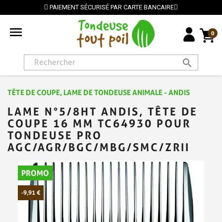
PAIEMENT SÉCURISÉ PAR CARTE BANCAIRE

0
search
TÊTE DE COUPE, LAME DE TONDEUSE ANIMALE - ANDIS
LAME N°5/8HT ANDIS, TÊTE DE
COUPE 16 MM TC64930 POUR
TONDEUSE PRO
AGC/AGR/BGC/MBG/SMC/ZRII
PROMO
-9,91 €