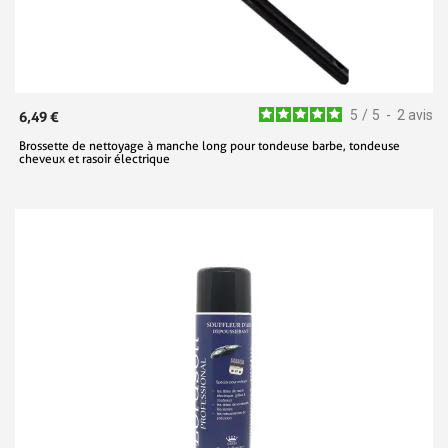
5
/
5
-
2
avis
6,49 €
Brossette de nettoyage à manche long pour tondeuse barbe, tondeuse
cheveux et rasoir électrique