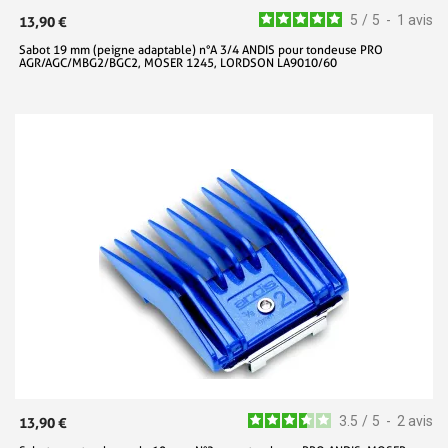
5
/
5
-
1
avis
13,90 €
Sabot 19 mm (peigne adaptable) n°A 3/4 ANDIS pour tondeuse PRO
AGR/AGC/MBG2/BGC2, MOSER 1245, LORDSON LA9010/60
3.5
/
5
-
2
avis
13,90 €