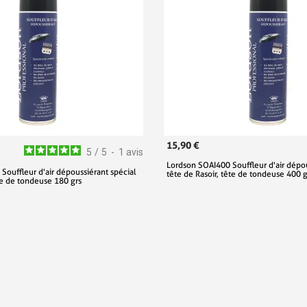
15,90 €
5
/
5
-
1
avis
Lordson SOAI400 Souffleur d'air dépou
Souffleur d'air dépoussiérant spécial
tête de Rasoir, tête de tondeuse 400 g
ête de tondeuse 180 grs