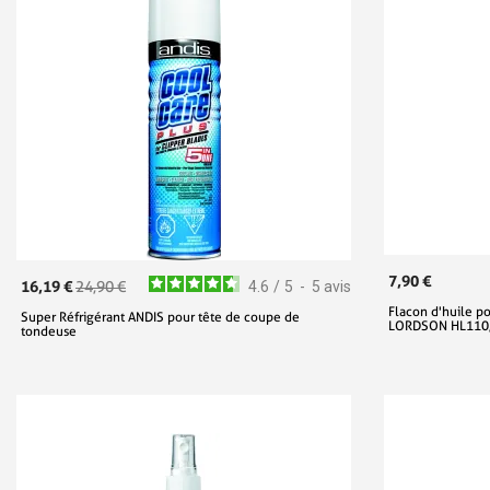
7,90 €
16,19 €
24,90 €
4.6
/
5
-
5
avis
Flacon d'huile p
Super Réfrigérant ANDIS pour tête de coupe de
LORDSON HL110, 
tondeuse