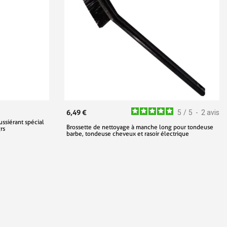
6,49 €
5
/
5
-
2
avis
ssiérant spécial
Brossette de nettoyage à manche long pour tondeuse
rs
barbe, tondeuse cheveux et rasoir électrique