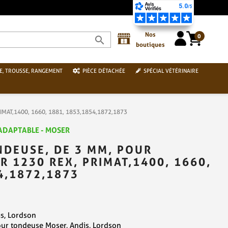
CARTE BANCAIRE
Nos
0
search
boutiques
E, TROUSSE, RANGEMENT
PIÈCE DÉTACHÉE
SPÉCIAL VÉTÉRINAIRE
RIMAT,1400, 1660, 1881, 1853,1854,1872,1873
 ADAPTABLE - MOSER
NDEUSE, DE 3 MM, POUR
 1230 REX, PRIMAT,1400, 1660,
4,1872,1873
s, Lordson
ur tondeuse Moser, Andis, Lordson