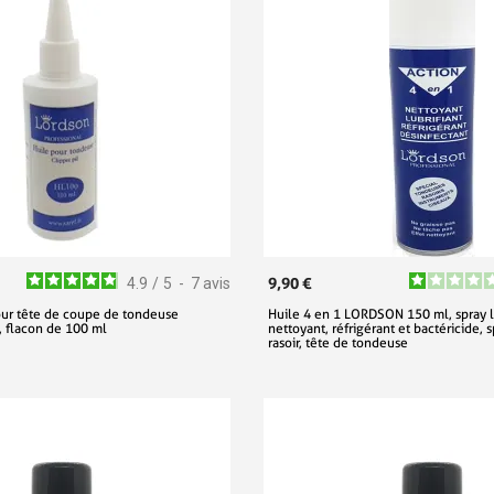
9,90 €
4.9
/
5
-
7
avis
our tête de coupe de tondeuse
Huile 4 en 1 LORDSON 150 ml, spray lu
flacon de 100 ml
nettoyant, réfrigérant et bactéricide, 
rasoir, tête de tondeuse