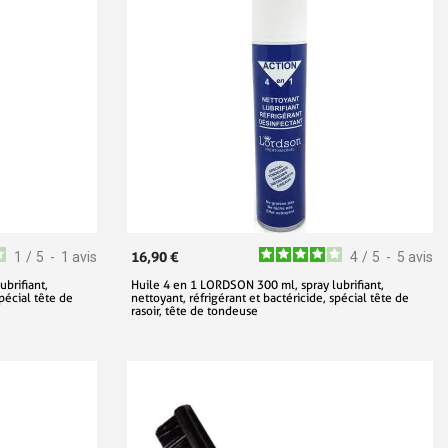
16,90 €
1
/
5
-
1
avis
4
/
5
-
5
avis
brifiant,
Huile 4 en 1 LORDSON 300 ml, spray lubrifiant,
spécial tête de
nettoyant, réfrigérant et bactéricide, spécial tête de
rasoir, tête de tondeuse