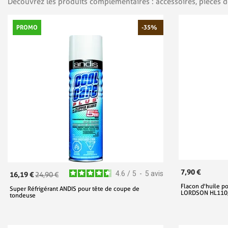
Découvrez les produits complémentaires : accessoires, pièces d
PROMO
-35%
7,90 €
4.6
/
5
-
5
avis
16,19 €
24,90 €
Flacon d'huile p
Super Réfrigérant ANDIS pour tête de coupe de
LORDSON HL110, 
tondeuse