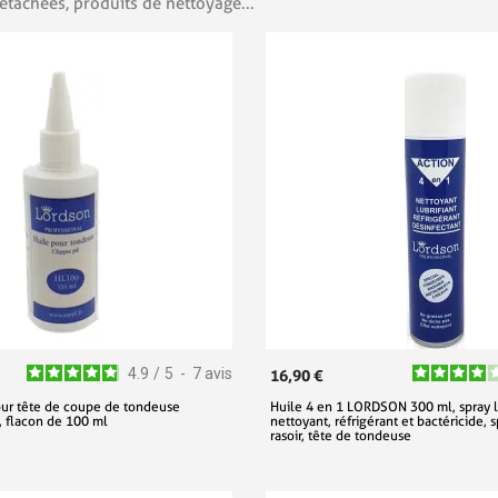
étachées, produits de nettoyage...
4.9
/
5
-
7
avis
16,90 €
our tête de coupe de tondeuse
Huile 4 en 1 LORDSON 300 ml, spray lu
flacon de 100 ml
nettoyant, réfrigérant et bactéricide, 
rasoir, tête de tondeuse