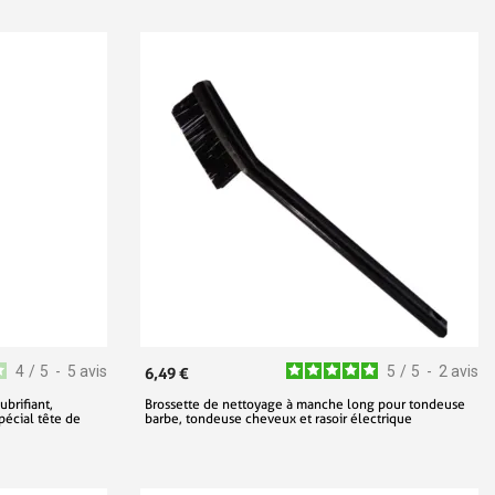
4
/
5
-
5
avis
5
/
5
-
2
avis
6,49 €
brifiant,
Brossette de nettoyage à manche long pour tondeuse
spécial tête de
barbe, tondeuse cheveux et rasoir électrique