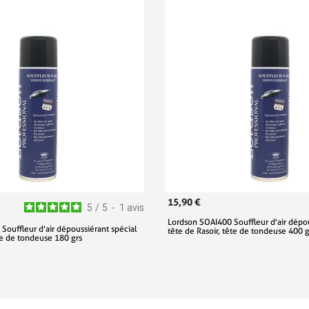
15,90 €
5
/
5
-
1
avis
Lordson SOAI400 Souffleur d'air dépou
Souffleur d'air dépoussiérant spécial
tête de Rasoir, tête de tondeuse 400 g
ête de tondeuse 180 grs