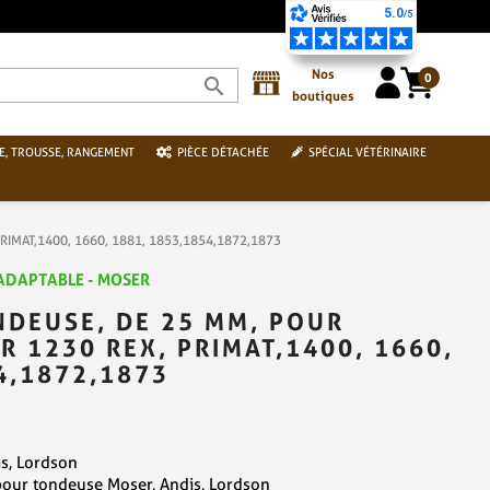
 SÉCURISÉ PAR CARTE BANCAIRE
Nos
0
search
boutiques
E, TROUSSE, RANGEMENT
PIÈCE DÉTACHÉE
SPÉCIAL VÉTÉRINAIRE
PRIMAT,1400, 1660, 1881, 1853,1854,1872,1873
 ADAPTABLE - MOSER
NDEUSE, DE 25 MM, POUR
 1230 REX, PRIMAT,1400, 1660,
4,1872,1873
s, Lordson
our tondeuse Moser, Andis, Lordson