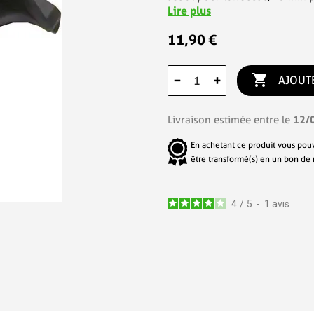
Lire plus
11,90 €

−
+
AJOUT
12/
Livraison estimée entre le
En achetant ce produit vous pou
être transformé(s) en un bon de
4
/
5
-
1
avis