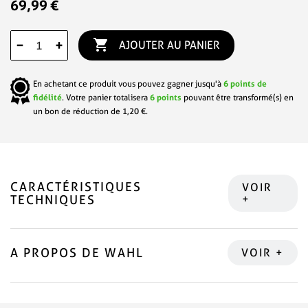
69,99 €

−
+
AJOUTER AU PANIER
En achetant ce produit vous pouvez gagner jusqu'à
6
points de
fidélité
. Votre panier totalisera
6
points
pouvant être transformé(s) en
un bon de réduction de
1,20 €
.
CARACTÉRISTIQUES
TECHNIQUES
A PROPOS DE WAHL