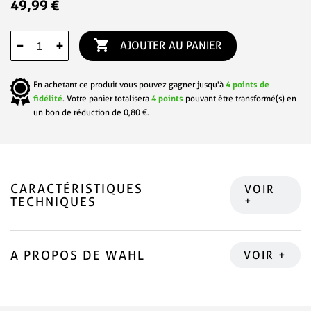
49,99 €

−
+
AJOUTER AU PANIER
En achetant ce produit vous pouvez gagner jusqu'à
4
points de
fidélité
. Votre panier totalisera
4
points
pouvant être transformé(s) en
un bon de réduction de
0,80 €
.
CARACTÉRISTIQUES
TECHNIQUES
A PROPOS DE WAHL