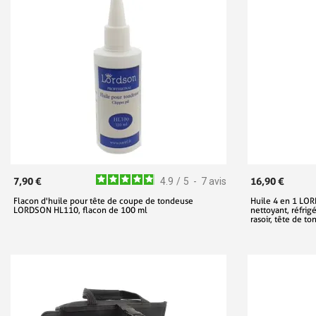
7,90 €
16,90 €
4.9
/
5
-
7
avis
Flacon d'huile pour tête de coupe de tondeuse
Huile 4 en 1 LOR
LORDSON HL110, flacon de 100 ml
nettoyant, réfrigé
rasoir, tête de t