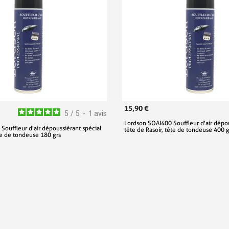
15,90 €
5
/
5
-
1
avis
Lordson SOAI400 Souffleur d'air dépou
Souffleur d'air dépoussiérant spécial
tête de Rasoir, tête de tondeuse 400 g
ête de tondeuse 180 grs