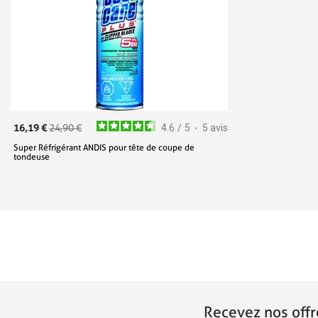
16,19 €
24,90 €
4.6
/
5
-
5
avis
Super Réfrigérant ANDIS pour tête de coupe de
tondeuse
Recevez nos offr