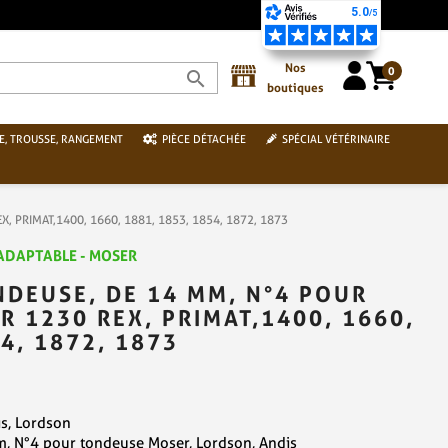
Nos
0
search
boutiques
E, TROUSSE, RANGEMENT
PIÈCE DÉTACHÉE
SPÉCIAL VÉTÉRINAIRE
X, PRIMAT,1400, 1660, 1881, 1853, 1854, 1872, 1873
 ADAPTABLE - MOSER
DEUSE, DE 14 MM, N°4 POUR
 1230 REX, PRIMAT,1400, 1660,
4, 1872, 1873
s, Lordson
, N°4 pour tondeuse Moser, Lordson, Andis