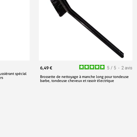
6,49 €
5
/
5
-
2
avis
ssiérant spécial
Brossette de nettoyage à manche long pour tondeuse
rs
barbe, tondeuse cheveux et rasoir électrique