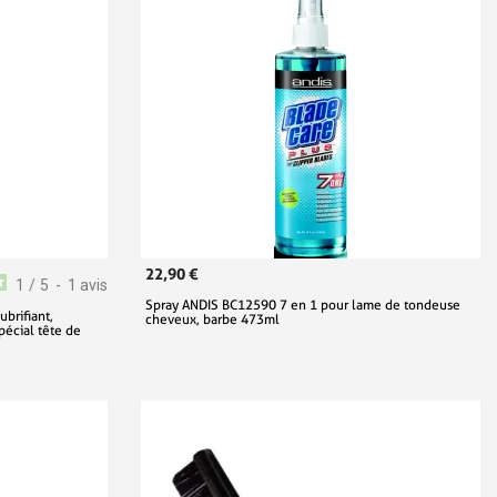
22,90 €
1
/
5
-
1
avis
Spray ANDIS BC12590 7 en 1 pour lame de tondeuse
brifiant,
cheveux, barbe 473ml
spécial tête de