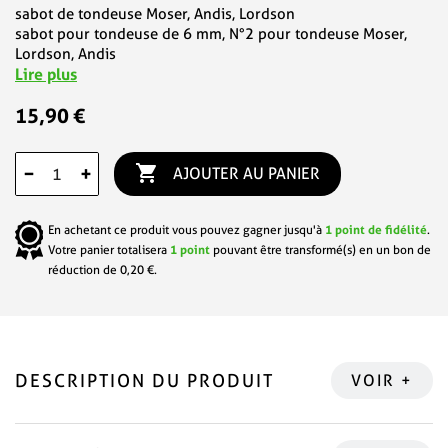
sabot de tondeuse Moser, Andis, Lordson
sabot pour tondeuse de 6 mm, N°2 pour tondeuse Moser,
Lordson, Andis
Lire plus
15,90 €

−
+
AJOUTER AU PANIER
En achetant ce produit vous pouvez gagner jusqu'à
1
point de fidélité
.
Votre panier totalisera
1
point
pouvant être transformé(s) en un bon de
réduction de
0,20 €
.
DESCRIPTION DU PRODUIT