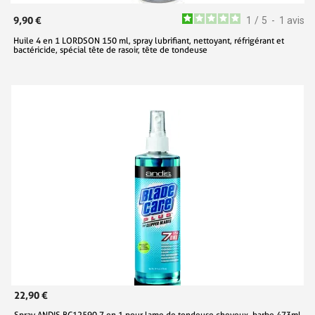
9,90 €
1
/
5
-
1
avis
Huile 4 en 1 LORDSON 150 ml, spray lubrifiant, nettoyant, réfrigérant et
bactéricide, spécial tête de rasoir, tête de tondeuse
22,90 €
Spray ANDIS BC12590 7 en 1 pour lame de tondeuse cheveux, barbe 473ml