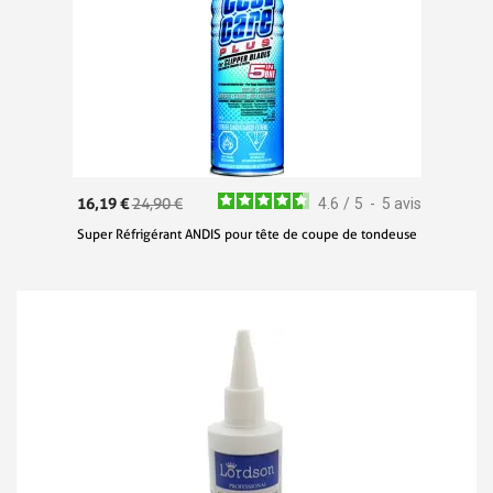
16,19 €
24,90 €
4.6
/
5
-
5
avis
Super Réfrigérant ANDIS pour tête de coupe de tondeuse