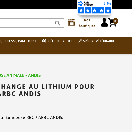
Nos
0
search
boutiques
E, TROUSSE, RANGEMENT
PIÈCE DÉTACHÉE
SPÉCIAL VÉTÉRINAIRE
SE ANIMALE - ANDIS
CHANGE AU LITHIUM POUR
ARBC ANDIS
pour tondeuse RBC / ARBC ANDIS.