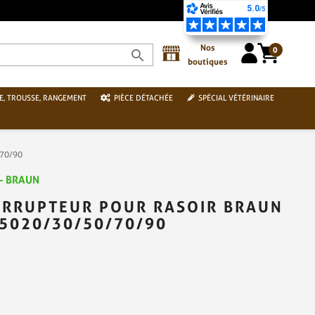
Nos
0
search
boutiques
E, TROUSSE, RANGEMENT
PIÈCE DÉTACHÉE
SPÉCIAL VÉTÉRINAIRE
/70/90
 - BRAUN
ERRUPTEUR POUR RASOIR BRAUN
 5020/30/50/70/90