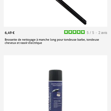
6,49 €
5
/
5
-
2
avis
Brossette de nettoyage à manche long pour tondeuse barbe, tondeuse
cheveux et rasoir électrique