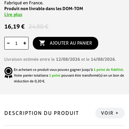
Fabriqué en France.
Produit non livrable dans les DOM-TOM
Lire plus
16,19 €
24,90 €

−
+
AJOUTER AU PANIER
12/08/2026
14/08/2026
Livraison estimée entre le
et le
.
En achetant ce produit vous pouvez gagner jusqu'à
1
point de fidélité
.
Votre panier totalisera
1
point
pouvant être transformé(s) en un bon de
réduction de
0,20 €
.
DESCRIPTION DU PRODUIT