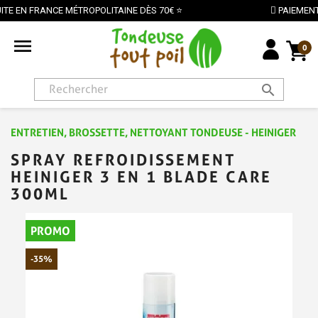
INE DÈS 70€ ⭐
PAIEMENT SÉCURISÉ PAR CARTE BANC

0
search
ENTRETIEN, BROSSETTE, NETTOYANT TONDEUSE - HEINIGER
SPRAY REFROIDISSEMENT
HEINIGER 3 EN 1 BLADE CARE
300ML
PROMO
-35%