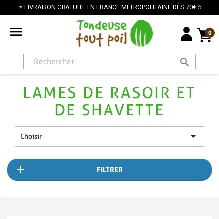
⭐ LIVRAISON GRATUITE EN FRANCE MÉTROPOLITAINE DÈS 70€ ⭐

0
search
LAMES DE RASOIR ET
DE SHAVETTE

Choisir
FILTRER