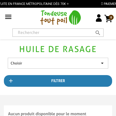
RANCE MÉTROPOLITAINE DÈS 70€ ⭐
PAIEMENT SÉCURI

0
search
HUILE DE RASAGE

Choisir
FILTRER
Aucun produit disponible pour le moment