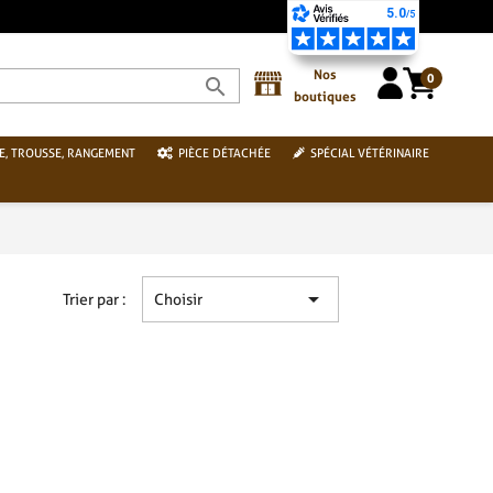
PAIEMENT S
Nos
0
search
boutiques
E, TROUSSE, RANGEMENT
PIÈCE DÉTACHÉE
SPÉCIAL VÉTÉRINAIRE

Trier par :
Choisir