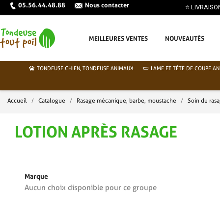
05.56.44.48.88
Nous contacter
E EN FRANCE MÉTROPOLITAINE DÈS 70€ ⭐
MEILLEURES VENTES
NOUVEAUTÉS
TONDEUSE CHIEN, TONDEUSE ANIMAUX
LAME ET TÊTE DE COUPE AN
Accueil
Catalogue
Rasage mécanique, barbe, moustache
Soin du ras
LOTION APRÈS RASAGE
Marque
Aucun choix disponible pour ce groupe