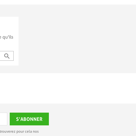
 qu'ils
search
trouverez pour cela nos