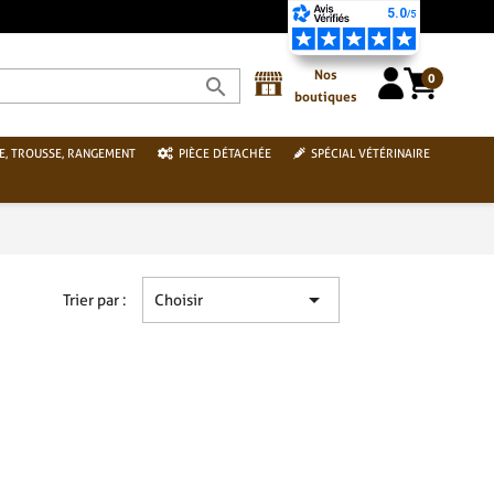
PAIEM
Nos
0
search
boutiques
E, TROUSSE, RANGEMENT
PIÈCE DÉTACHÉE
SPÉCIAL VÉTÉRINAIRE

Trier par :
Choisir