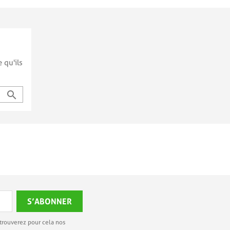
 qu'ils
search
trouverez pour cela nos